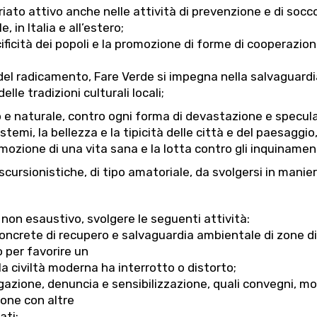
iato attivo anche nelle attività di prevenzione e di socco
, in Italia e all’estero;
ecificità dei popoli e la promozione di forme di cooperazi
el radicamento, Fare Verde si impegna nella salvaguardia
lle tradizioni culturali locali;
olo e naturale, contro ogni forma di devastazione e specul
temi, la bellezza e la tipicità delle città e del paesaggio, 
romozione di una vita sana e la lotta contro gli inquinament
scursionistiche, di tipo amatoriale, da svolgersi in manie
 non esaustivo, svolgere le seguenti attività:
ni concrete di recupero e salvaguardia ambientale di zone d
 per favorire un
a civiltà moderna ha interrotto o distorto;
vulgazione, denuncia e sensibilizzazione, quali convegni, 
ione con altre
ati;