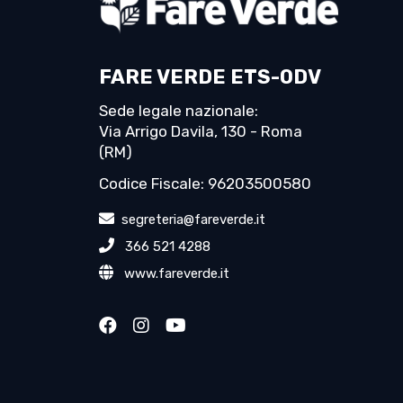
FARE VERDE ETS-ODV
Sede legale nazionale:
Via Arrigo Davila, 130 - Roma
(RM)
Codice Fiscale: 96203500580
segreteria@fareverde.it
366 521 4288
www.fareverde.it