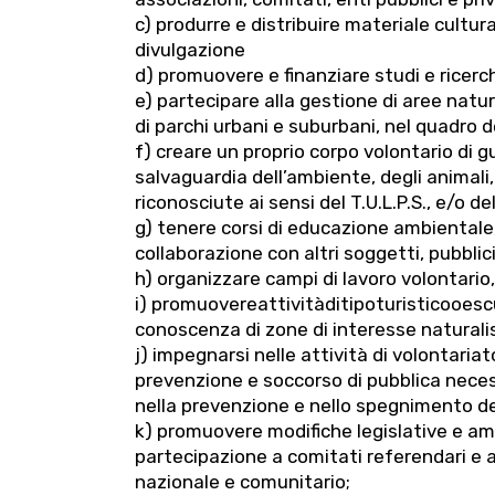
c) produrre e distribuire materiale cultur
divulgazione
d) promuovere e finanziare studi e ricerc
e) partecipare alla gestione di aree natura
di parchi urbani e suburbani, nel quadro de
f) creare un proprio corpo volontario di g
salvaguardia dell’ambiente, degli animali,
riconosciute ai sensi del T.U.L.P.S., e/o del
g) tenere corsi di educazione ambientale
collaborazione con altri soggetti, pubblici 
h) organizzare campi di lavoro volontario, p
i) promuovereattivitàditipoturisticooesc
conoscenza di zone di interesse naturalis
j) impegnarsi nelle attività di volontariato
prevenzione e soccorso di pubblica necess
nella prevenzione e nello spegnimento deg
k) promuovere modifiche legislative e amm
partecipazione a comitati referendari e altr
nazionale e comunitario;