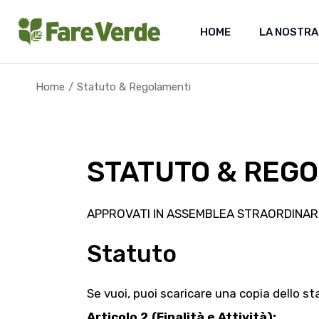
Skip
to
the
HOME
LA NOSTRA
content
Home
Statuto & Regolamenti
STATUTO & REG
APPROVATI IN ASSEMBLEA STRAORDINARIA
Statuto
Se vuoi, puoi scaricare una copia dello s
Articolo 2 (Finalità e Attività):