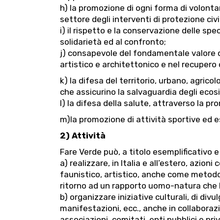
h) la promozione di ogni forma di volontar
settore degli interventi di protezione civile
i) il rispetto e la conservazione delle sp
solidarietà ed al confronto;
j) consapevole del fondamentale valore d
artistico e architettonico e nel recupero de
k) la difesa del territorio, urbano, agric
che assicurino la salvaguardia degli ecosis
l) la difesa della salute, attraverso la p
m)la promozione di attività sportive ed e
2) Attività
Fare Verde può, a titolo esemplificativo e
a) realizzare, in Italia e all’estero, azio
faunistico, artistico, anche come metodo
ritorno ad un rapporto uomo-natura che l
b) organizzare iniziative culturali, di di
manifestazioni, ecc., anche in collaboraz
associazioni, comitati, enti pubblici e priv