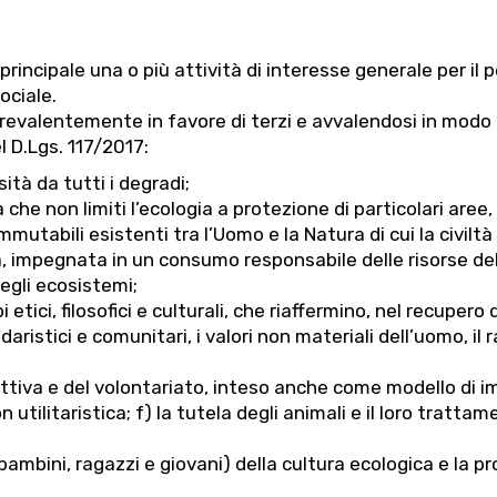
 principale una o più attività di interesse generale per il
sociale.
prevalentemente in favore di terzi e avvalendosi in modo 
l D.Lgs. 117/2017:
sità da tutti i degradi;
a che non limiti l’ecologia a protezione di particolari aree
immutabili esistenti tra l’Uomo e la Natura di cui la civi
, impegnata in un consumo responsabile delle risorse della
egli ecosistemi;
i etici, filosofici e culturali, che riaffermino, nel recuper
idaristici e comunitari, i valori non materiali dell’uomo, i
 attiva e del volontariato, inteso anche come modello di i
n utilitaristica; f) la tutela degli animali e il loro tratt
(bambini, ragazzi e giovani) della cultura ecologica e la 