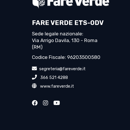
FARE VERDE ETS-ODV
Sede legale nazionale:
Via Arrigo Davila, 130 - Roma
(RM)
Codice Fiscale: 96203500580
segreteria@fareverde.it
366 521 4288
www.fareverde.it