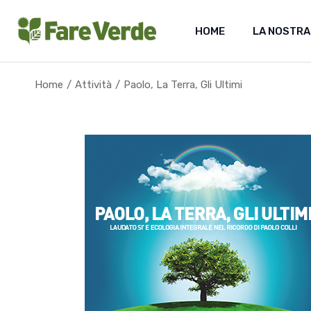
Skip
to
the
HOME
LA NOSTRA
content
Home
Attività
Paolo, La Terra, Gli Ultimi