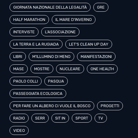
GIORNATA NAZIONALE DELLA LEGALITÀ
GRE
HALF MARATHON
IL MARE D'INVERNO
INTERVISTE
L'ASSOCIAZIONE
LA TERRA E LA RUGIADA
LET'S CLEAN UP DAY
LIBRI
M'ILLUMINO DI MENO
MANIFESTAZIONI
MASE
MOSTRE
NUCLEARE
ONE HEALTH
PAOLO COLLI
PASQUA
PASSEGGIATA ECOLOGICA
PER FARE UN ALBERO CI VUOLE IL BOSCO
PROGETTI
RADIO
SERR
SIT IN
SPORT
TV
VIDEO