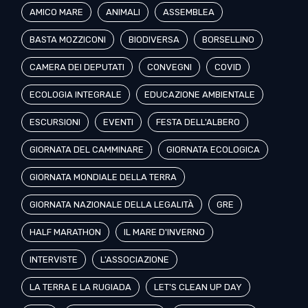
AMICO MARE
ANIMALI
ASSEMBLEA
BASTA MOZZICONI
BIODIVERSA
BORSELLINO
CAMERA DEI DEPUTATI
CONVEGNI
COVID
ECOLOGIA INTEGRALE
EDUCAZIONE AMBIENTALE
ESCURSIONI
EVENTI
FESTA DELL'ALBERO
GIORNATA DEL CAMMINARE
GIORNATA ECOLOGICA
GIORNATA MONDIALE DELLA TERRA
GIORNATA NAZIONALE DELLA LEGALITÀ
GRE
HALF MARATHON
IL MARE D'INVERNO
INTERVISTE
L'ASSOCIAZIONE
LA TERRA E LA RUGIADA
LET'S CLEAN UP DAY