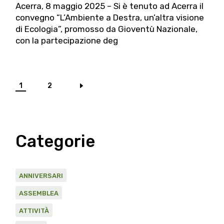
Acerra, 8 maggio 2025 – Si è tenuto ad Acerra il
convegno “L’Ambiente a Destra, un’altra visione
di Ecologia”, promosso da Gioventù Nazionale,
con la partecipazione deg
Paginazione
1
2
degli
articoli
Categorie
ANNIVERSARI
ASSEMBLEA
ATTIVITÀ