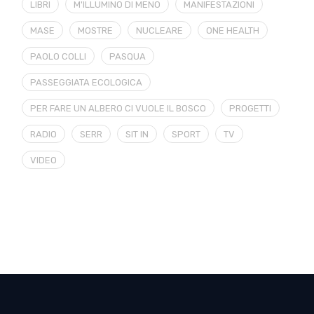
LIBRI
M'ILLUMINO DI MENO
MANIFESTAZIONI
MASE
MOSTRE
NUCLEARE
ONE HEALTH
PAOLO COLLI
PASQUA
PASSEGGIATA ECOLOGICA
PER FARE UN ALBERO CI VUOLE IL BOSCO
PROGETTI
RADIO
SERR
SIT IN
SPORT
TV
VIDEO