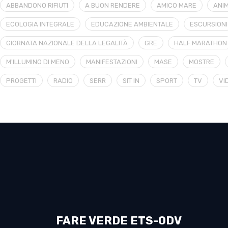
ABBANDONO RIFIUTI
A BUON RENDERE
AMICO MARE
ANIM
ECOLOGIA INTEGRALE
EDUCAZIONE AMBIENTALE
ESCURSIONI
GIORNATA NAZIONALE DELLA LEGALITÀ
GRE
HALF MARATHON
M'ILLUMINO DI MENO
MANIFESTAZIONI
MASE
MOSTRE
PROGETTI
RADIO
SERR
SIT IN
SPORT
TV
VI
FARE VERDE ETS-ODV