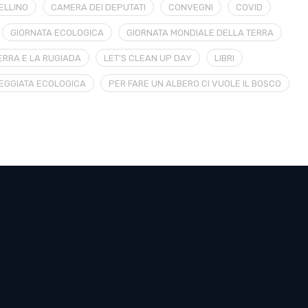
ELLINO
CAMERA DEI DEPUTATI
CONVEGNI
COVID
GIORNATA ECOLOGICA
GIORNATA MONDIALE DELLA TERRA
ERRA E LA RUGIADA
LET'S CLEAN UP DAY
LIBRI
EGGIATA ECOLOGICA
PER FARE UN ALBERO CI VUOLE IL BOSCO