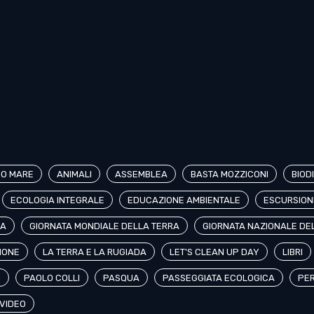
CO MARE
ANIMALI
ASSEMBLEA
BASTA MOZZICONI
BIOD
ECOLOGIA INTEGRALE
EDUCAZIONE AMBIENTALE
ESCURSION
CA
GIORNATA MONDIALE DELLA TERRA
GIORNATA NAZIONALE DE
IONE
LA TERRA E LA RUGIADA
LET'S CLEAN UP DAY
LIBRI
H
PAOLO COLLI
PASQUA
PASSEGGIATA ECOLOGICA
PER
VIDEO