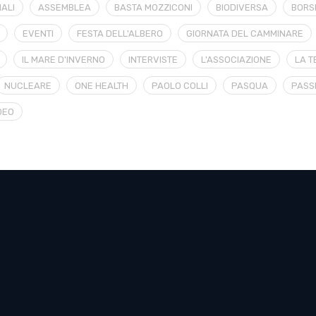
ALI
ASSEMBLEA
BASTA MOZZICONI
BIODIVERSA
BORS
EVENTI
FESTA DELL'ALBERO
GIORNATA DEL CAMMINARE
IL MARE D'INVERNO
INTERVISTE
L'ASSOCIAZIONE
LA T
NUCLEARE
ONE HEALTH
PAOLO COLLI
PASQUA
PASS
DEO