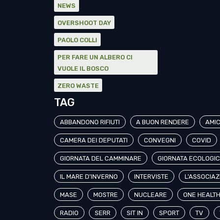
NEWS
OVERSHOOT DAY
PAOLO COLLI
PER FARE UN ALBERO CI
VUOLE IL BOSCO
ZERO WASTE
TAG
ABBANDONO RIFIUTI
A BUON RENDERE
AMI
CAMERA DEI DEPUTATI
CONVEGNI
COVID
GIORNATA DEL CAMMINARE
GIORNATA ECOLOGI
IL MARE D'INVERNO
INTERVISTE
L'ASSOCIAZ
MASE
MOSTRE
NUCLEARE
ONE HEALT
RADIO
SERR
SIT IN
SPORT
TV