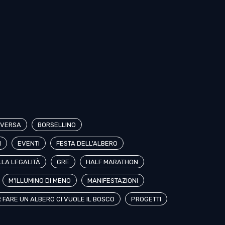
IVERSA
BORSELLINO
I
EVENTI
FESTA DELL'ALBERO
LLA LEGALITÀ
GRE
HALF MARATHON
M'ILLUMINO DI MENO
MANIFESTAZIONI
 FARE UN ALBERO CI VUOLE IL BOSCO
PROGETTI