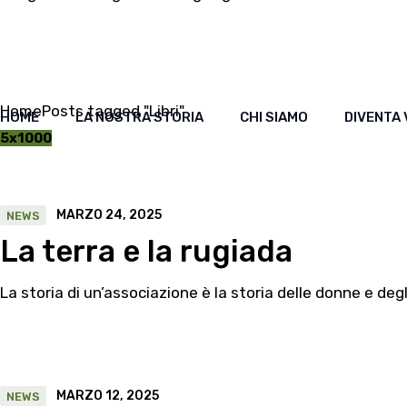
Skip
to
the
content
Home
Posts tagged "Libri"
HOME
LA NOSTRA STORIA
CHI SIAMO
DIVENTA
5x1000
MARZO 24, 2025
NEWS
La terra e la rugiada
La storia di un’associazione è la storia delle donne e degli
MARZO 12, 2025
NEWS