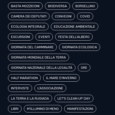
BASTA MOZZICONI
BIODIVERSA
BORSELLINO
CAMERA DEI DEPUTATI
CONVEGNI
COVID
ECOLOGIA INTEGRALE
EDUCAZIONE AMBIENTALE
ESCURSIONI
EVENTI
FESTA DELL'ALBERO
GIORNATA DEL CAMMINARE
GIORNATA ECOLOGICA
GIORNATA MONDIALE DELLA TERRA
GIORNATA NAZIONALE DELLA LEGALITÀ
GRE
HALF MARATHON
IL MARE D'INVERNO
INTERVISTE
L'ASSOCIAZIONE
LA TERRA E LA RUGIADA
LET'S CLEAN UP DAY
LIBRI
M'ILLUMINO DI MENO
MANIFESTAZIONI