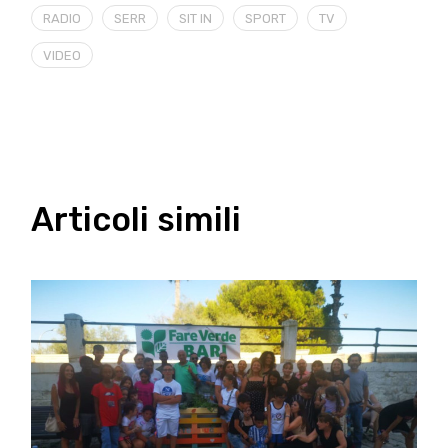
RADIO
SERR
SIT IN
SPORT
TV
VIDEO
Articoli simili