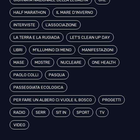
HALF MARATHON
IL MARE D'INVERNO
INTERVISTE
L'ASSOCIAZIONE
LA TERRA E LA RUGIADA
LET'S CLEAN UP DAY
LIBRI
M'ILLUMINO DI MENO
MANIFESTAZIONI
MASE
MOSTRE
NUCLEARE
ONE HEALTH
PAOLO COLLI
PASQUA
PASSEGGIATA ECOLOGICA
PER FARE UN ALBERO CI VUOLE IL BOSCO
PROGETTI
RADIO
SERR
SIT IN
SPORT
TV
VIDEO