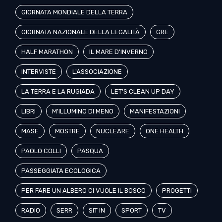
GIORNATA MONDIALE DELLA TERRA
GIORNATA NAZIONALE DELLA LEGALITÀ
GRE
HALF MARATHON
IL MARE D'INVERNO
INTERVISTE
L'ASSOCIAZIONE
LA TERRA E LA RUGIADA
LET'S CLEAN UP DAY
LIBRI
M'ILLUMINO DI MENO
MANIFESTAZIONI
MASE
MOSTRE
NUCLEARE
ONE HEALTH
PAOLO COLLI
PASQUA
PASSEGGIATA ECOLOGICA
PER FARE UN ALBERO CI VUOLE IL BOSCO
PROGETTI
RADIO
SERR
SIT IN
SPORT
TV