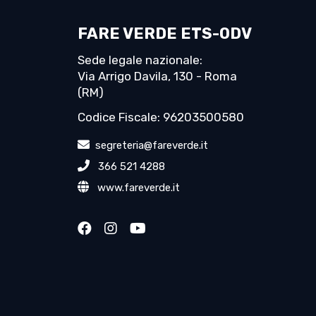
FARE VERDE ETS-ODV
Sede legale nazionale:
Via Arrigo Davila, 130 - Roma
(RM)
Codice Fiscale: 96203500580
segreteria@fareverde.it
366 521 4288
www.fareverde.it