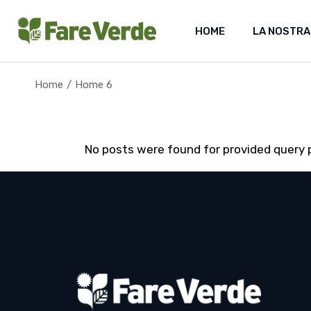
Skip
to
the
HOME
LA NOSTRA
content
Home
Home 6
No posts were found for provided query