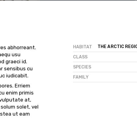
THE ARCTIC REGI
HABITAT
res abhorreant.
uaequ usu
CLASS
d graeci id.
SPECIES
ar sensibus cu
c iudicabit.
FAMILY
bores. Erriem
cu enim primis
 vulputate at,
 solum solet, vel
ostea ut eam