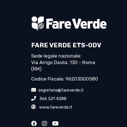
FARE VERDE ETS-ODV
Sede legale nazionale:
Via Arrigo Davila, 130 - Roma
(RM)
Codice Fiscale: 96203500580
segreteria@fareverde.it
366 521 4288
www.fareverde.it