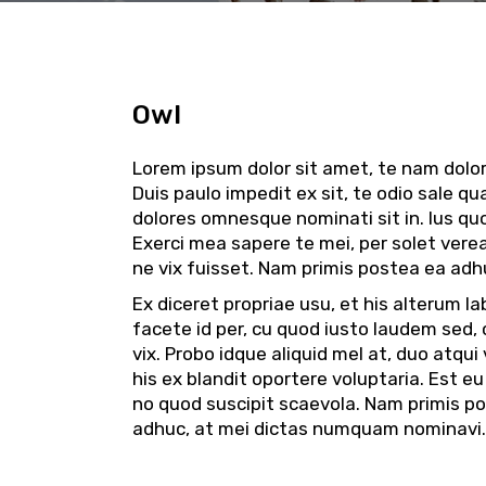
Owl
Lorem ipsum dolor sit amet, te nam dolo
Duis paulo impedit ex sit, te odio sale q
dolores omnesque nominati sit in. Ius quo
Exerci mea sapere te mei, per solet vere
ne vix fuisset. Nam primis postea ea adhu
Ex diceret propriae usu, et his alterum la
facete id per, cu quod iusto laudem sed, 
vix. Probo idque aliquid mel at, duo atqui
his ex blandit oportere voluptaria. Est eu
no quod suscipit scaevola. Nam primis p
adhuc, at mei dictas numquam nominavi.