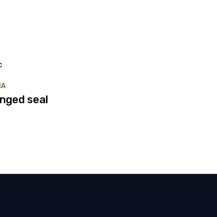
IA
inged seal