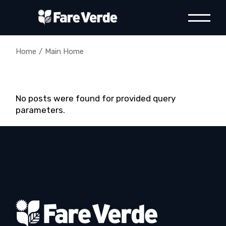
Skip
to
the
content
Home
Main Home
No posts were found for provided query
parameters.