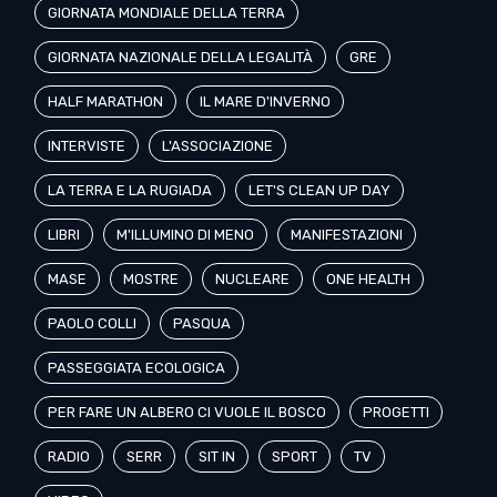
GIORNATA MONDIALE DELLA TERRA
GIORNATA NAZIONALE DELLA LEGALITÀ
GRE
HALF MARATHON
IL MARE D'INVERNO
INTERVISTE
L'ASSOCIAZIONE
LA TERRA E LA RUGIADA
LET'S CLEAN UP DAY
LIBRI
M'ILLUMINO DI MENO
MANIFESTAZIONI
MASE
MOSTRE
NUCLEARE
ONE HEALTH
PAOLO COLLI
PASQUA
PASSEGGIATA ECOLOGICA
PER FARE UN ALBERO CI VUOLE IL BOSCO
PROGETTI
RADIO
SERR
SIT IN
SPORT
TV