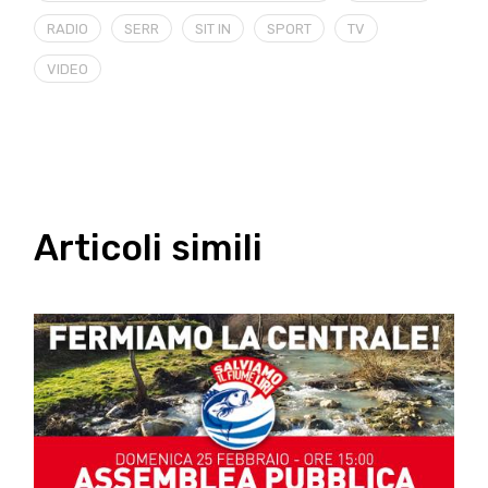
RADIO
SERR
SIT IN
SPORT
TV
VIDEO
Articoli simili