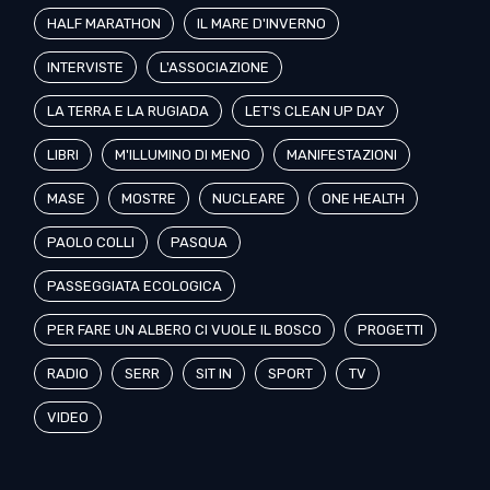
HALF MARATHON
IL MARE D'INVERNO
INTERVISTE
L'ASSOCIAZIONE
LA TERRA E LA RUGIADA
LET'S CLEAN UP DAY
LIBRI
M'ILLUMINO DI MENO
MANIFESTAZIONI
MASE
MOSTRE
NUCLEARE
ONE HEALTH
PAOLO COLLI
PASQUA
PASSEGGIATA ECOLOGICA
PER FARE UN ALBERO CI VUOLE IL BOSCO
PROGETTI
RADIO
SERR
SIT IN
SPORT
TV
VIDEO