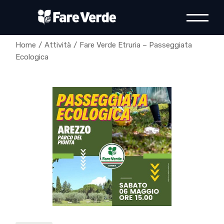
Skip
to
the
content
Home
Attività
Fare Verde Etruria – Passeggiata
Ecologica