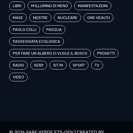
LIBRI
M'ILLUMINO DI MENO
MANIFESTAZIONI
MASE
MOSTRE
NUCLEARE
ONE HEALTH
PAOLO COLLI
PASQUA
PASSEGGIATA ECOLOGICA
PER FARE UN ALBERO CI VUOLE IL BOSCO
PROGETTI
RADIO
SERR
SIT IN
SPORT
TV
VIDEO
© 2026 FARE VERDE ETS-ODV | CREATED BY