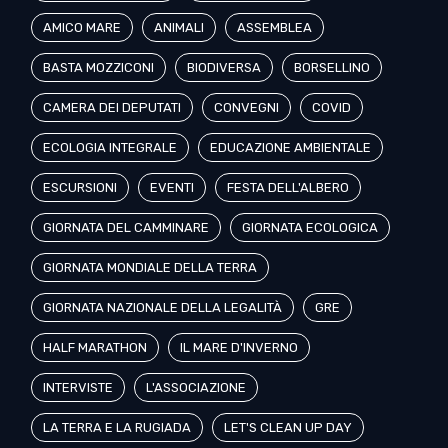
AMICO MARE
ANIMALI
ASSEMBLEA
BASTA MOZZICONI
BIODIVERSA
BORSELLINO
CAMERA DEI DEPUTATI
CONVEGNI
COVID
ECOLOGIA INTEGRALE
EDUCAZIONE AMBIENTALE
ESCURSIONI
EVENTI
FESTA DELL'ALBERO
GIORNATA DEL CAMMINARE
GIORNATA ECOLOGICA
GIORNATA MONDIALE DELLA TERRA
GIORNATA NAZIONALE DELLA LEGALITÀ
GRE
HALF MARATHON
IL MARE D'INVERNO
INTERVISTE
L'ASSOCIAZIONE
LA TERRA E LA RUGIADA
LET'S CLEAN UP DAY