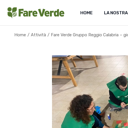
Skip
to
the
HOME
LA NOSTRA
content
Home
Attività
Fare Verde Gruppo Reggio Calabria – gi