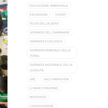
EDUCAZIONE AMBIENTALE
ESCURSIONI
EVENTI
FESTA DELL'ALBERO
GIORNATA DEL CAMMINARE
GIORNATA ECOLOGICA
GIORNATA MONDIALE DELLA
TERRA
GIORNATA NAZIONALE DELLA
LEGALITÀ
GRE
HALF MARATHON
IL MARE D'INVERNO
INTERVISTE
L'ASSOCIAZIONE