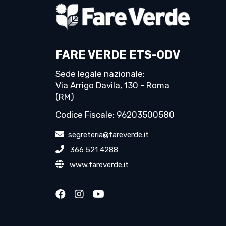
FARE VERDE ETS-ODV
Sede legale nazionale:
Via Arrigo Davila, 130 - Roma
(RM)
Codice Fiscale: 96203500580
segreteria@fareverde.it
366 521 4288
www.fareverde.it