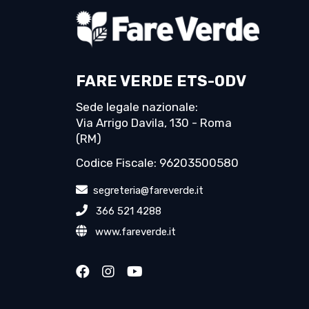
FARE VERDE ETS-ODV
Sede legale nazionale:
Via Arrigo Davila, 130 - Roma
(RM)
Codice Fiscale: 96203500580
segreteria@fareverde.it
366 521 4288
www.fareverde.it