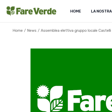
Skip
to
the
HOME
LA NOSTRA
content
Home
News
Assemblea elettiva gruppo locale Castell