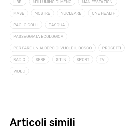
LIBRI
M'ILLUMINO DI MENO
MANIFESTAZIONI
MASE
MOSTRE
NUCLEARE
ONE HEALTH
PAOLO COLLI
PASQUA
PASSEGGIATA ECOLOGICA
PER FARE UN ALBERO CI VUOLE IL BOSCO
PROGETTI
RADIO
SERR
SIT IN
SPORT
TV
VIDEO
Articoli simili