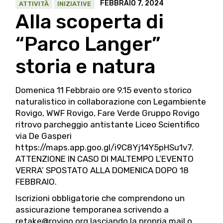
FEBBRAIO 7, 2024
ATTIVITÀ
INIZIATIVE
Alla scoperta di
“Parco Langer”
storia e natura
Domenica 11 Febbraio ore 9.15 evento storico
naturalistico in collaborazione con
Legambiente
Rovigo
, WWF Rovigo,
Fare Verde Gruppo Rovigo
ritrovo parcheggio antistante Liceo Scientifico
via De Gasperi
https://maps.app.goo.gl/i9C8Yj14Y5pHSu1v7
.
ATTENZIONE IN CASO DI MALTEMPO L’EVENTO
VERRA’ SPOSTATO ALLA DOMENICA DOPO 18
FEBBRAIO.
Iscrizioni obbligatorie che comprendono un
assicurazione temporanea scrivendo a
retake@rovigo.org lasciando la propria mail o