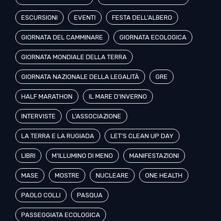
ESCURSIONI
EVENTI
FESTA DELL'ALBERO
GIORNATA DEL CAMMINARE
GIORNATA ECOLOGICA
GIORNATA MONDIALE DELLA TERRA
GIORNATA NAZIONALE DELLA LEGALITÀ
GRE
HALF MARATHON
IL MARE D'INVERNO
INTERVISTE
L'ASSOCIAZIONE
LA TERRA E LA RUGIADA
LET'S CLEAN UP DAY
LIBRI
M'ILLUMINO DI MENO
MANIFESTAZIONI
MASE
MOSTRE
NUCLEARE
ONE HEALTH
PAOLO COLLI
PASQUA
PASSEGGIATA ECOLOGICA