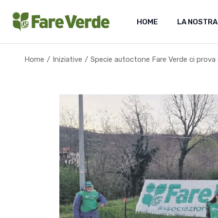
Skip
to
the
HOME
LA NOSTRA
content
Home
Iniziative
Specie autoctone Fare Verde ci prova