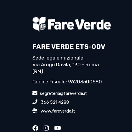
FARE VERDE ETS-ODV
Sede legale nazionale:
Via Arrigo Davila, 130 - Roma
(RM)
Codice Fiscale: 96203500580
segreteria@fareverde.it
366 521 4288
www.fareverde.it