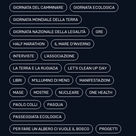
GIORNATA DEL CAMMINARE
GIORNATA ECOLOGICA
GIORNATA MONDIALE DELLA TERRA
GIORNATA NAZIONALE DELLA LEGALITÀ
GRE
HALF MARATHON
IL MARE D'INVERNO
INTERVISTE
L'ASSOCIAZIONE
LA TERRA E LA RUGIADA
LET'S CLEAN UP DAY
LIBRI
M'ILLUMINO DI MENO
MANIFESTAZIONI
MASE
MOSTRE
NUCLEARE
ONE HEALTH
PAOLO COLLI
PASQUA
PASSEGGIATA ECOLOGICA
PER FARE UN ALBERO CI VUOLE IL BOSCO
PROGETTI