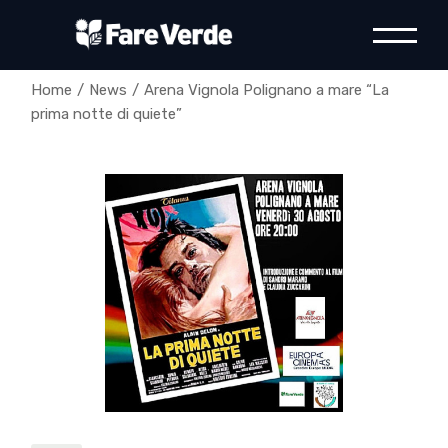
Skip
to
the
content
Home
News
Arena Vignola Polignano a mare “La
prima notte di quiete”