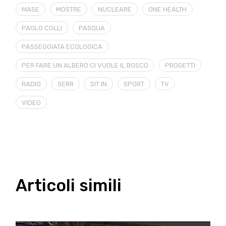
MASE
MOSTRE
NUCLEARE
ONE HEALTH
PAOLO COLLI
PASQUA
PASSEGGIATA ECOLOGICA
PER FARE UN ALBERO CI VUOLE IL BOSCO
PROGETTI
RADIO
SERR
SIT IN
SPORT
TV
VIDEO
Articoli simili