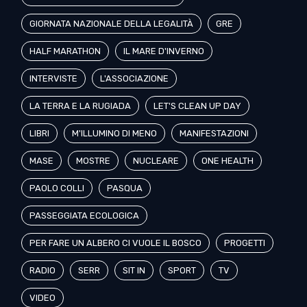
GIORNATA NAZIONALE DELLA LEGALITÀ
GRE
HALF MARATHON
IL MARE D'INVERNO
INTERVISTE
L'ASSOCIAZIONE
LA TERRA E LA RUGIADA
LET'S CLEAN UP DAY
LIBRI
M'ILLUMINO DI MENO
MANIFESTAZIONI
MASE
MOSTRE
NUCLEARE
ONE HEALTH
PAOLO COLLI
PASQUA
PASSEGGIATA ECOLOGICA
PER FARE UN ALBERO CI VUOLE IL BOSCO
PROGETTI
RADIO
SERR
SIT IN
SPORT
TV
VIDEO