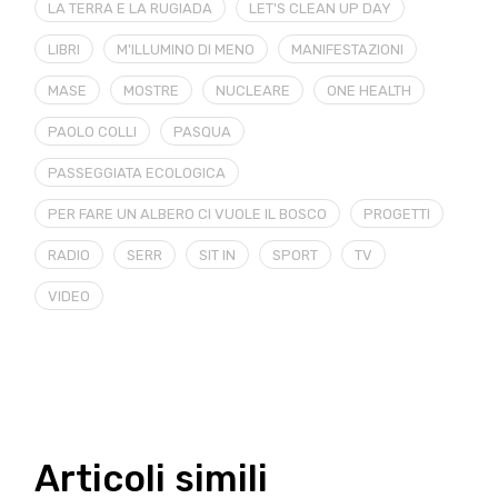
LA TERRA E LA RUGIADA
LET'S CLEAN UP DAY
LIBRI
M'ILLUMINO DI MENO
MANIFESTAZIONI
MASE
MOSTRE
NUCLEARE
ONE HEALTH
PAOLO COLLI
PASQUA
PASSEGGIATA ECOLOGICA
PER FARE UN ALBERO CI VUOLE IL BOSCO
PROGETTI
RADIO
SERR
SIT IN
SPORT
TV
VIDEO
Articoli simili