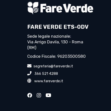
FARE VERDE ETS-ODV
Sede legale nazionale:
Via Arrigo Davila, 130 - Roma
(RM)
Codice Fiscale: 96203500580
segreteria@fareverde.it
366 521 4288
www.fareverde.it