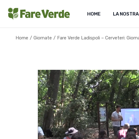
Skip
to
the
HOME
LA NOSTRA
content
Home
Giornate
Fare Verde Ladispoli – Cerveteri: Giorn