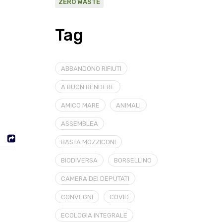
ZERO WASTE
Tag
ABBANDONO RIFIUTI
A BUON RENDERE
AMICO MARE
ANIMALI
ASSEMBLEA
BASTA MOZZICONI
BIODIVERSA
BORSELLINO
CAMERA DEI DEPUTATI
CONVEGNI
COVID
ECOLOGIA INTEGRALE