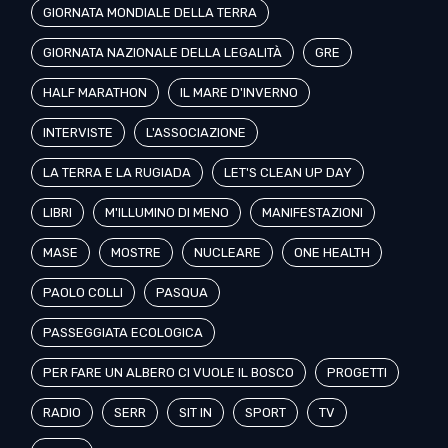
GIORNATA MONDIALE DELLA TERRA
GIORNATA NAZIONALE DELLA LEGALITÀ
GRE
HALF MARATHON
IL MARE D'INVERNO
INTERVISTE
L'ASSOCIAZIONE
LA TERRA E LA RUGIADA
LET'S CLEAN UP DAY
LIBRI
M'ILLUMINO DI MENO
MANIFESTAZIONI
MASE
MOSTRE
NUCLEARE
ONE HEALTH
PAOLO COLLI
PASQUA
PASSEGGIATA ECOLOGICA
PER FARE UN ALBERO CI VUOLE IL BOSCO
PROGETTI
RADIO
SERR
SIT IN
SPORT
TV