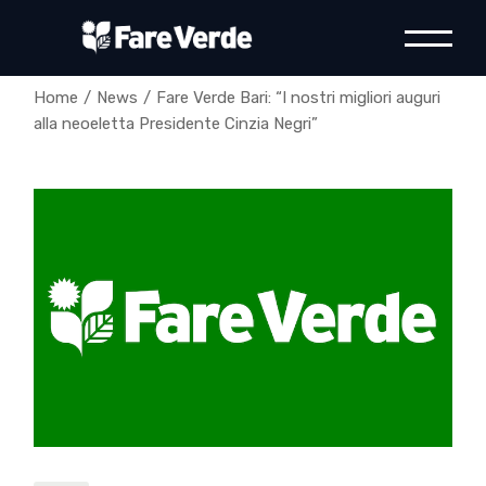
Skip
to
the
content
Home
News
Fare Verde Bari: “I nostri migliori auguri
alla neoeletta Presidente Cinzia Negri”