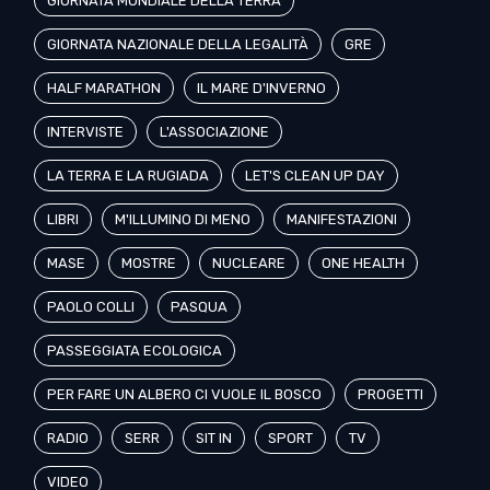
GIORNATA MONDIALE DELLA TERRA
GIORNATA NAZIONALE DELLA LEGALITÀ
GRE
HALF MARATHON
IL MARE D'INVERNO
INTERVISTE
L'ASSOCIAZIONE
LA TERRA E LA RUGIADA
LET'S CLEAN UP DAY
LIBRI
M'ILLUMINO DI MENO
MANIFESTAZIONI
MASE
MOSTRE
NUCLEARE
ONE HEALTH
PAOLO COLLI
PASQUA
PASSEGGIATA ECOLOGICA
PER FARE UN ALBERO CI VUOLE IL BOSCO
PROGETTI
RADIO
SERR
SIT IN
SPORT
TV
VIDEO