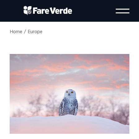
Skip
to
the
content
Home
Europe