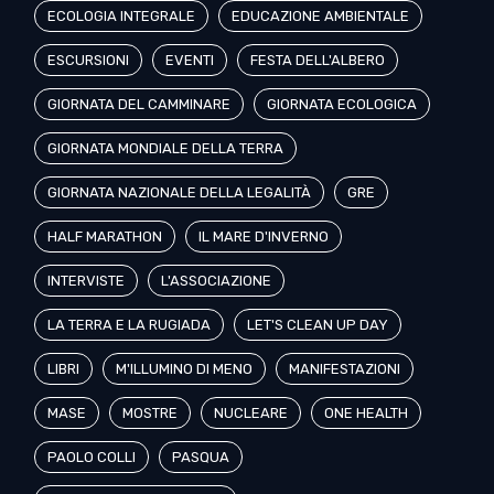
ECOLOGIA INTEGRALE
EDUCAZIONE AMBIENTALE
ESCURSIONI
EVENTI
FESTA DELL'ALBERO
GIORNATA DEL CAMMINARE
GIORNATA ECOLOGICA
GIORNATA MONDIALE DELLA TERRA
GIORNATA NAZIONALE DELLA LEGALITÀ
GRE
HALF MARATHON
IL MARE D'INVERNO
INTERVISTE
L'ASSOCIAZIONE
LA TERRA E LA RUGIADA
LET'S CLEAN UP DAY
LIBRI
M'ILLUMINO DI MENO
MANIFESTAZIONI
MASE
MOSTRE
NUCLEARE
ONE HEALTH
PAOLO COLLI
PASQUA