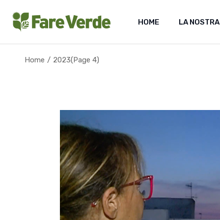
Skip
to
the
HOME
LA NOSTRA
content
Home
2023
(Page 4)