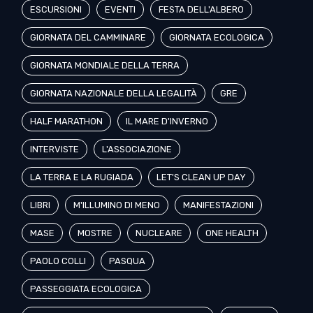
ESCURSIONI
EVENTI
FESTA DELL'ALBERO
GIORNATA DEL CAMMINARE
GIORNATA ECOLOGICA
GIORNATA MONDIALE DELLA TERRA
GIORNATA NAZIONALE DELLA LEGALITÀ
GRE
HALF MARATHON
IL MARE D'INVERNO
INTERVISTE
L'ASSOCIAZIONE
LA TERRA E LA RUGIADA
LET'S CLEAN UP DAY
LIBRI
M'ILLUMINO DI MENO
MANIFESTAZIONI
MASE
MOSTRE
NUCLEARE
ONE HEALTH
PAOLO COLLI
PASQUA
PASSEGGIATA ECOLOGICA