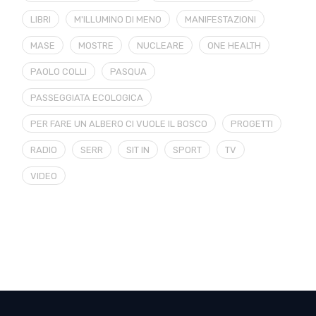
LIBRI
M'ILLUMINO DI MENO
MANIFESTAZIONI
MASE
MOSTRE
NUCLEARE
ONE HEALTH
PAOLO COLLI
PASQUA
PASSEGGIATA ECOLOGICA
PER FARE UN ALBERO CI VUOLE IL BOSCO
PROGETTI
RADIO
SERR
SIT IN
SPORT
TV
VIDEO