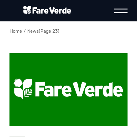
Skip
to
the
content
Home
News
(Page 23)