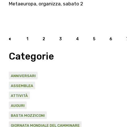
Metaeuropa, organizza, sabato 2
Paginazione
1
2
3
4
5
6
degli
Categorie
articoli
ANNIVERSARI
ASSEMBLEA
ATTIVITÀ
AUGURI
BASTA MOZZICONI
GIORNATA MONDIALE DEL CAMMINARE